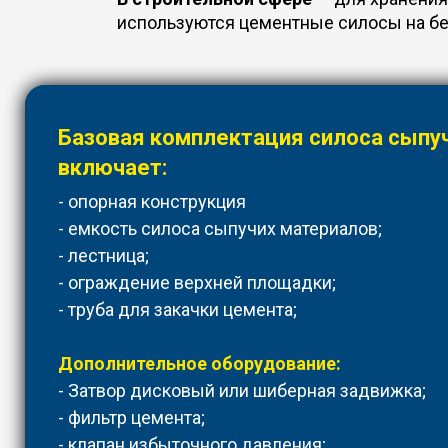
используются цементные силосы на бе
Базовая комплектация силоса сыпу
включает:
- опорная конструкция
- емкость силоса сыпучих материалов;
- лестница;
- ограждение верхней площадки;
- труба для закачки цемента;
Дополнительное оборудование:
- Затвор дисковый или шиберная задвижка;
- фильтр цемента;
- клапан избыточного давления;