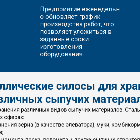
Предприятие
еженедельн
о обновляет график
производства работ, что
позволяет уложиться в
заданные сроки
изготовления
оборудования.
ллические силосы для хра
зличных сыпучих материа
хранения различных видов сыпучих материалов. Стал
х сферах:
нения зерна (в качестве элеватора), муки, комбикорма
в;
цемента, песка, доломита и других сыпучих строите