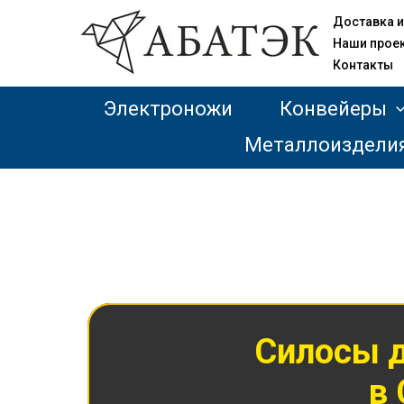
Доставка и
Наши прое
Контакты
Электроножи
Конвейеры
Металлоиздели
Силосы 
в 