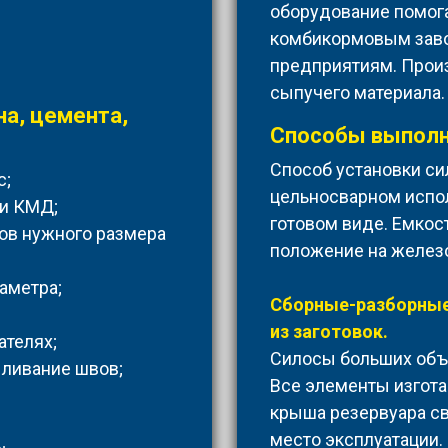
оборудование помог
комбикормовым зав
предприятиям. Прои
сыпучего материала.
на, цемента,
Способы выполн
Способ установки си
с;
цельносварном испол
 и КМД;
готовом виде. Емкос
тов нужного размера
положение на желез
аметра;
Сборные-разборные
из заготовок.
ателях;
Силосы больших объ
ыливание швов;
Все элементы изгота
крыша резервуара св
место эксплуатации.