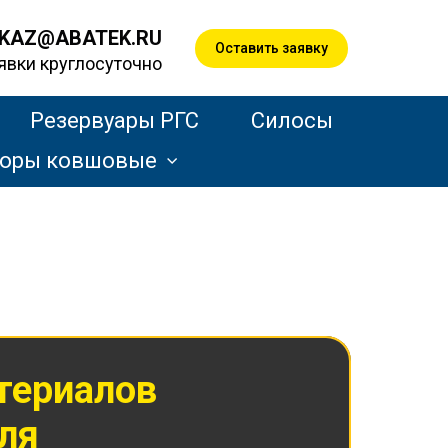
KAZ@ABATEK.RU
Оставить заявку
явки круглосуточно
Резервуары РГС
Силосы
торы ковшовые
териалов
еля