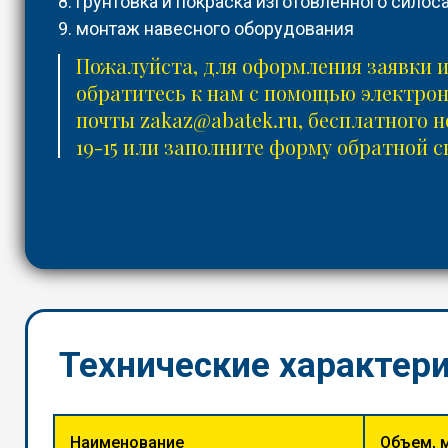
8. грунтовка и покраска изготовленного силоса
9. монтаж навесного оборудования
Пожалуйста, для оформления заявки 
обратитесь к нам с помощью электро
почты
zakaz@abatek.ru
, бесплатного 
19-15
или заполните форму обратной с
Технические характер
Наименование
Объем, 