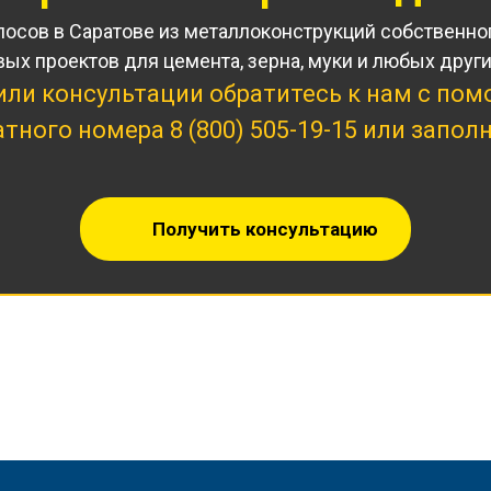
лосов в Саратове из металлоконструкций собственног
вых проектов для цемента, зерна, муки и любых дру
или консультации обратитесь к нам с по
латного номера
8 (800) 505-19-15
или заполн
Получить консультацию