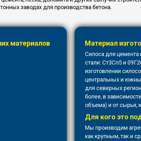
тонных заводах для производства бетона.
чих материалов
Материал изгото
Силоса для цемента 
стали: Ст3Сп5 и 09Г2
изготовлении силосо
центральных и южных
для северных регион
более, в зависимости
объема) и от сырья, 
Для кого это по
Мы производим агрег
как крупным, так и 