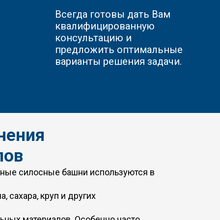
Всегда готовы дать Вам
квалифицированную
консультацию и
предложить оптимальные
варианты решения задачи.
нения
лов
ьные силосные башни используются в
, сахара, круп и других
льных материалов. Особенно часто