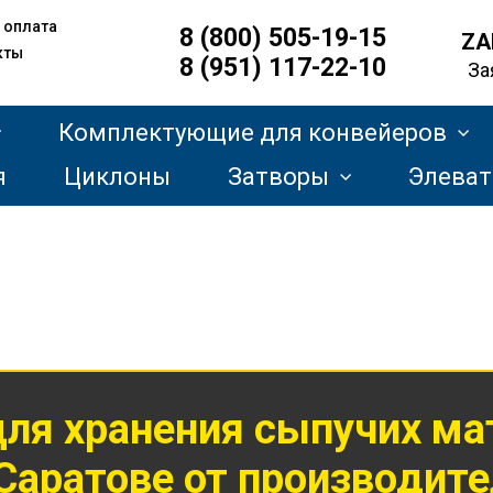
 оплата
8 (800) 505-19-15
ZA
кты
8 (951) 117-22-10
За
Комплектующие для конвейеров
я
Циклоны
Затворы
Элева
для хранения
сыпучих ма
Саратове от производит