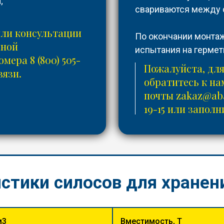
;
свариваются между 
или консультации
По окончании монтаж
нной
испытания на гермет
номера
8 (800) 505-
Пожалуйста, для
вязи.
обратитесь к н
почты
zakaz@aba
19-15
или заполни
истики силосов для хранен
м3
Вместимость, Т