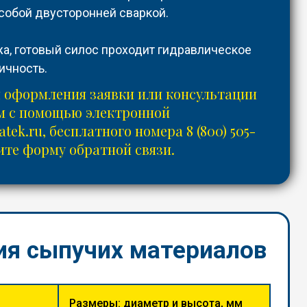
собой двусторонней сваркой.
а, готовый силос проходит гидравлическое
ичность.
 оформления заявки или консультации
ам с помощью электронной
tek.ru
, бесплатного номера
8 (800) 505-
те форму обратной связи.
ия сыпучих материалов
Размеры: диаметр и высота, мм