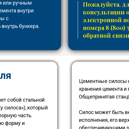
м или ручным
Пожалуйста, д
емента внутри
консультации 
ры с
электронной 
 внутрь бункера.
номера
8 (800) 
обратной связи
для
Цементные силосы и
хранения цемента и 
Общепринятая станд
ет собой стальной
у силоса»), который
Силос может быть в
порную часть.
исполнения, его ве
ую форму и
обеспечивающими з