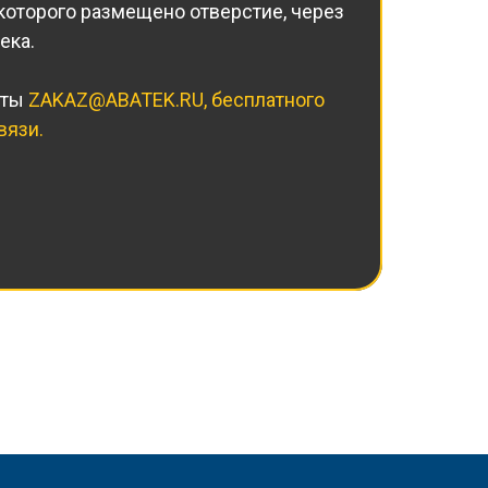
которого размещено отверстие, через
ека.
чты
ZAKAZ@ABATEK.RU
, бесплатного
вязи.