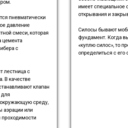
ером.
имеет специальное о
открывания и закрыв
ется пневматически
ное давление
Силосы бывают моб
тной смеси, которая
фундамент.
Когда в
а цемента
«куплю силос», то п
ибера с
определиться с его
т лестница с
. В качестве
станавливают клапан
 для
 окружающую среду,
ы аэрации или
я проходимости