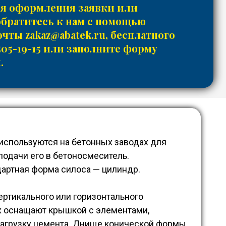
ля оформления заявки или
обратитесь к нам с помощью
почты
zakaz@abatek.ru
, бесплатного
505-19-15
или заполните форму
.
спользуются на бетонных заводах для
подачи его в бетоносмеситель.
артная форма силоса — цилиндр.
ертикального или горизонтального
рх оснащают крышкой с элементами,
агрузку цемента. Днище конической формы