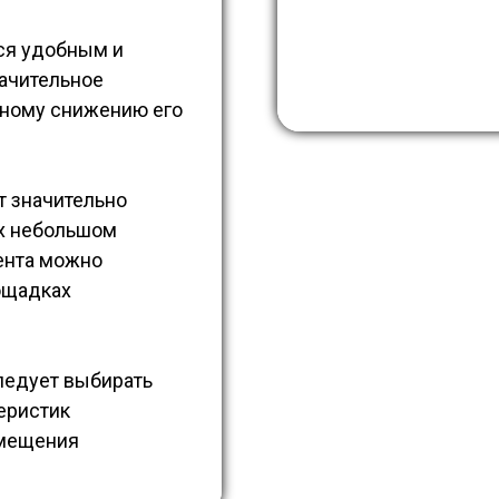
тся удобным и
ачительное
нному снижению его
т значительно
их небольшом
ента можно
ощадках
ледует выбирать
теристик
змещения