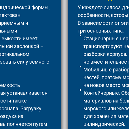
линдрической формы,
У каждого силоса дл
лектован
особенности, которы
 приемным и
В зависимости от эт
ельными
три основных типа:
 емкости имеет
Стационарные нер
льной заслонкой –
транспортируют на
ертикальном
разборки корпуса.
зовать силу земного
но вместительност
Мобильные разборн
частей, поэтому м
 емкость
на новое место мо
рая устанавливается
Контейнерные. Об
кости также
материалов на бол
сонала. Загрузку
морского или жел
оздуха из
для хранения мате
 выполняется путем
цилиндрической.