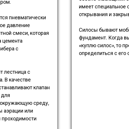
ером.
имеет специальное о
открывания и закрыв
ется пневматически
ное давление
Силосы бывают моб
тной смеси, которая
фундамент.
Когда в
а цемента
«куплю силос», то п
ибера с
определиться с его
т лестница с
. В качестве
станавливают клапан
 для
 окружающую среду,
ы аэрации или
я проходимости