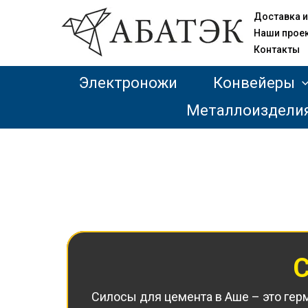
Доставка и
Наши прое
Контакты
Электроножи
Конвейеры
Металлоиздели
С
Силосы для цемента в Аше – это гер