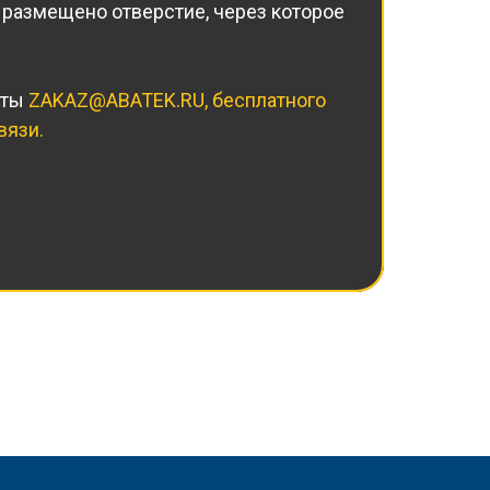
 размещено отверстие, через которое
чты
ZAKAZ@ABATEK.RU
, бесплатного
вязи.