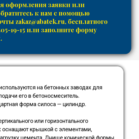
ля оформления заявки или
обратитесь к нам с помощью
почты
zakaz@abatek.ru
, бесплатного
505-19-15
или заполните форму
.
спользуются на бетонных заводах для
подачи его в бетоносмеситель.
артная форма силоса — цилиндр.
ертикального или горизонтального
рх оснащают крышкой с элементами,
агрузку цемента. Днище конической формы