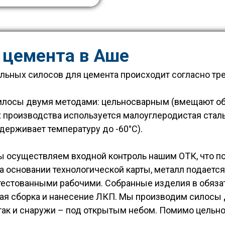
 цемента в Аше
льных силосов для цемента происходит согласно тре
илосы двумя методами: цельносварным (вмещают объ
их производства используется малоуглеродистая ста
держивает температуру до -60°С).
ы осуществляем входной контроль нашим ОТК, что п
на основании технологической карты, металл подается
ттестованными рабочими. Собранные изделия в обяза
ная сборка и нанесение ЛКП. Мы производим силосы
 так и снаружи – под открытым небом. Помимо цель
.