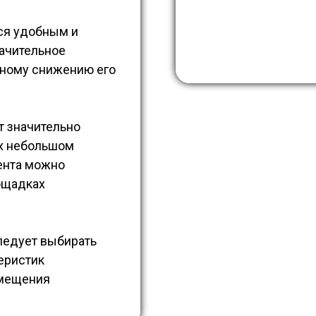
тся удобным и
ачительное
нному снижению его
т значительно
их небольшом
ента можно
ощадках
ледует выбирать
теристик
змещения