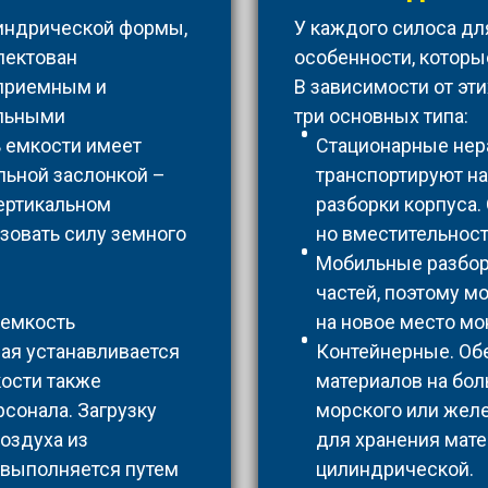
линдрической формы,
У каждого силоса дл
лектован
особенности, которы
 приемным и
В зависимости от эт
ельными
три основных типа:
 емкости имеет
Стационарные нер
льной заслонкой –
транспортируют на
ертикальном
разборки корпуса.
зовать силу земного
но вместительност
Мобильные разборн
частей, поэтому м
 емкость
на новое место мо
рая устанавливается
Контейнерные. Об
кости также
материалов на бол
сонала. Загрузку
морского или жел
оздуха из
для хранения мате
 выполняется путем
цилиндрической.