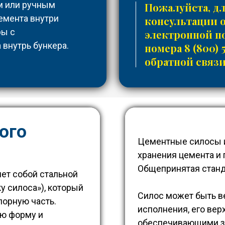
м или ручным
Пожалуйста, д
емента внутри
консультации 
ры с
электронной 
 внутрь бункера.
номера
8 (800) 
обратной связи
ого
Цементные силосы и
хранения цемента и 
Общепринятая станд
ет собой стальной
у силоса»), который
Силос может быть в
порную часть.
исполнения, его ве
ую форму и
обеспечивающими з