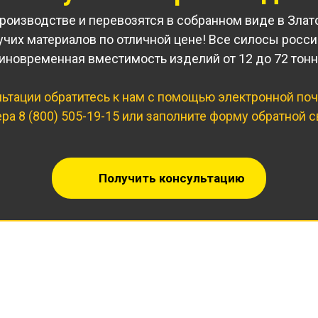
роизводстве и перевозятся в собранном виде в Злат
учих материалов по отличной цене! Все силосы росс
новременная вместимость изделий от 12 до 72 тонн
ьтации обратитесь к нам с помощью электронной по
ера
8 (800) 505-19-15
или заполните форму обратной с
Получить консультацию