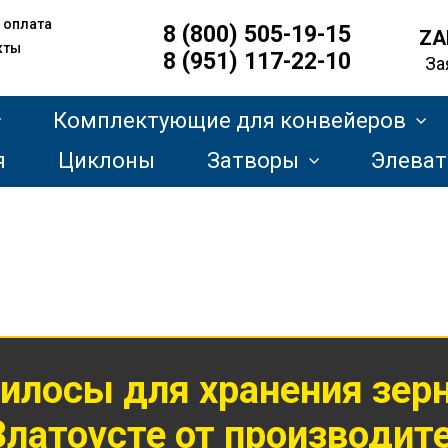
 оплата
8 (800) 505-19-15
ZA
кты
8 (951) 117-22-10
За
Комплектующие для конвейеров
я
Циклоны
Затворы
Элева
илосы для хранения
зер
Златоусте от производит