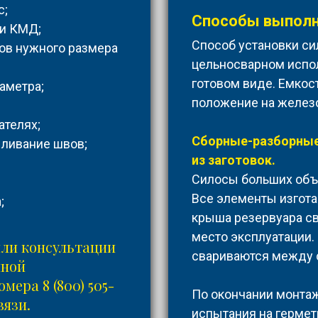
с;
Способы выполн
 и КМД;
Способ установки си
тов нужного размера
цельносварном испол
готовом виде. Емкос
аметра;
положение на желез
ателях;
Сборные-разборные
ыливание швов;
из заготовок.
Силосы больших объ
Все элементы изгота
;
крыша резервуара св
место эксплуатации.
или консультации
свариваются между 
нной
номера
8 (800) 505-
По окончании монтаж
вязи.
испытания на гермет