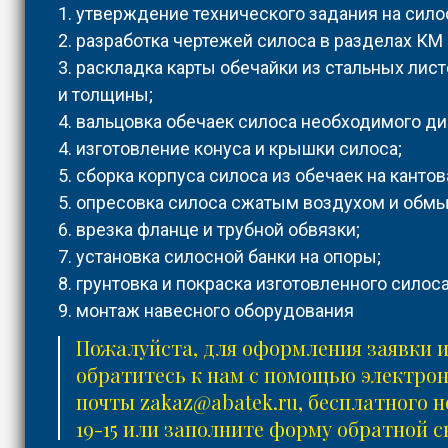
1. утверждение технического задания на сило
2. разработка чертежей силоса в разделах КМ
3. раскладка карты обечайки из стальных лис
и толщины;
4. вальцовка обечаек силоса необходимого ди
4. изготовление конуса и крышки силоса;
5. сборка корпуса силоса из обечаек на кантов
5. опресовка силоса сжатым воздухом и обм
6. врезка фланце и трубной обвязки;
7. установка силосной банки на опоры;
8. грунтовка и покраска изготовленного силоса
9. монтаж навесного оборудования
Пожалуйста, для оформления заявки 
обратитесь к нам с помощью электро
почты
zakaz@abatek.ru
, бесплатного 
19-15
или заполните форму обратной с