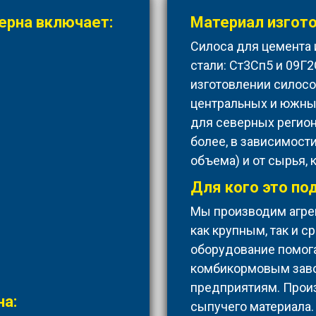
ерна включает:
Материал изгото
Силоса для цемента 
стали: Ст3Сп5 и 09Г2
изготовлении силосо
центральных и южных
для северных регион
более, в зависимости
объема) и от сырья, 
Для кого это по
Мы производим агрег
как крупным, так и 
оборудование помог
комбикормовым зав
предприятиям. Прои
на:
сыпучего материала.