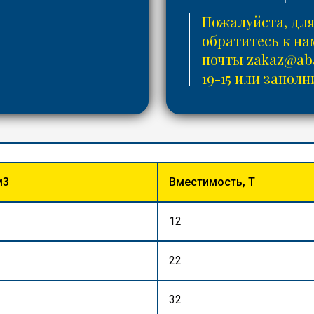
Пожалуйста, для
обратитесь к н
почты
zakaz@aba
19-15
или заполни
м3
Вместимость, Т
12
22
32