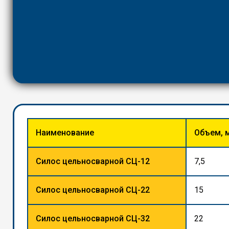
Наименование
Объем, 
Силос цельносварной СЦ-12
7,5
Силос цельносварной СЦ-22
15
Силос цельносварной СЦ-32
22