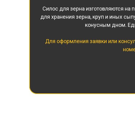
Силос для зерна изготовляются на п
для хранения зерна, круп и иных сып
конусным дном. Еди
Для оформления заявки или консул
ном