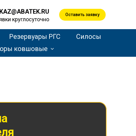
KAZ@ABATEK.RU
Оставить заявку
явки круглосуточно
Резервуары РГС
Силосы
торы ковшовые
на
еля