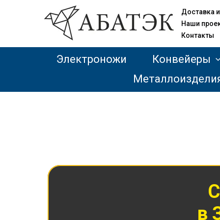
Доставка и
Наши прое
Контакты
Электроножи
Конвейеры
Металлоиздели
С
в 