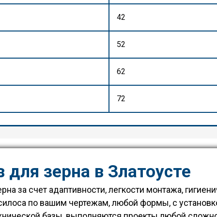
42
52
62
72
 для зерна
в
Златоусте
ерна за счет адаптивности, легкости монтажа, гигиен
силоса по вашим чертежам, любой формы, с установ
ехнической базы, выполняются проекты любой сложн