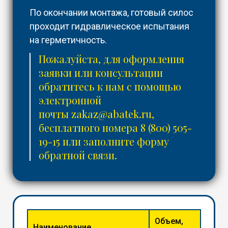
По окончании монтажа, готовый силос
проходит гидравлическое испытания
на герметичность.
Пожалуйста, для оформления
заявки или консультации
обратитесь к нам с помощью
электронной
почты
zakaz@abatek.ru
,
бесплатного номера
8 (800) 505-
19-15
или заполните форму
обратной связи.
Объем,
Наименование