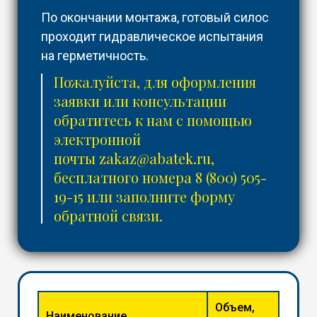
По окончании монтажа, готовый силос
проходит гидравлическое испытания
на герметичность.
Пожалуйста, для оформления
заявки или консультации
обратитесь к нам с помощью
электронной
почты
zakaz@abatek.ru
,
бесплатного номера
8 (800) 505-
19-15
или заполните форму
обратной связи.
Объем,
Наименование