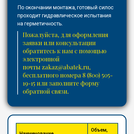
По окончании монтажа, готовый силос
проходит гидравлическое испытания
на герметичность.
Пожалуйста, для оформления
заявки или консультации
обратитесь к нам с помощью
электронной
почты
zakaz@abatek.ru
,
бесплатного номера
8 (800) 505-
19-15
или заполните форму
обратной связи.
Объем,
Наименование