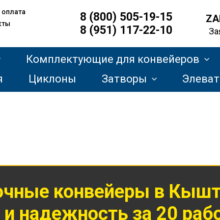
 оплата
8 (800) 505-19-15
ZA
кты
8 (951) 117-22-10
За
Комплектующие для конвейеров
я
Циклоны
Затворы
Элева
очные конвейеры в Кыш
 и надежность за 20 раб