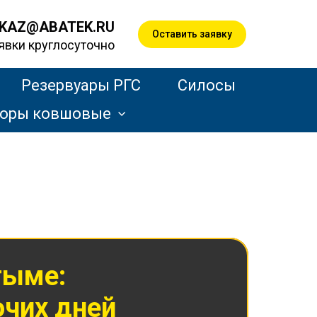
KAZ@ABATEK.RU
Оставить заявку
явки круглосуточно
Резервуары РГС
Силосы
торы ковшовые
тыме:
очих дней