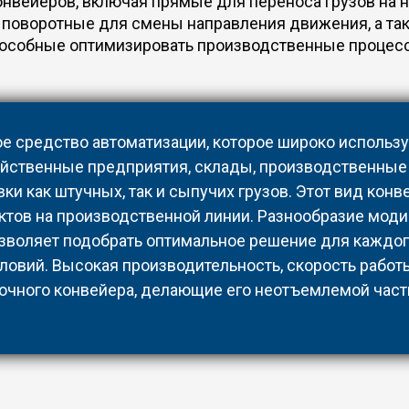
нвейеров, включая прямые для переноса грузов на 
 поворотные для смены направления движения, а так
особные оптимизировать производственные процес
ое средство автоматизации, которое широко использу
ственные предприятия, склады, производственные 
и как штучных, так и сыпучих грузов. Этот вид конв
тов на производственной линии. Разнообразие моди
позволяет подобрать оптимальное решение для каждо
ловий. Высокая производительность, скорость работ
очного конвейера, делающие его неотъемлемой част