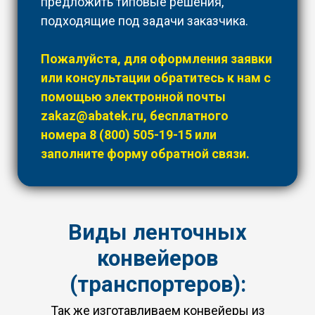
предложить типовые решения,
подходящие под задачи заказчика.
Пожалуйста, для оформления заявки
или консультации обратитесь к нам с
помощью электронной почты
zakaz@abatek.ru
, бесплатного
номера
8 (800) 505-19-15
или
заполните форму обратной связи.
Виды ленточных
конвейеров
(транспортеров):
Так же изготавливаем конвейеры из