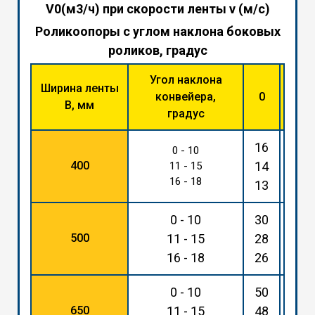
V0(м3/ч) при скорости ленты v (м/с)
Роликоопоры с углом наклона боковых
роликов, градус
Угол наклона
Ширина ленты
конвейера,
0
30
В, мм
градус
16
36
0 - 10
400
14
33
11 - 15
16 - 18
13
31
0 - 10
30
68
500
11 - 15
28
65
16 - 18
26
61
0 - 10
50
115
650
11 - 15
48
110