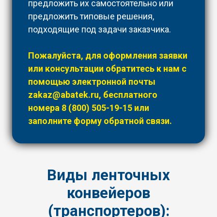
предложить их самостоятельно или
предложить типовые решения,
подходящие под задачи заказчика.
Пожалуйста, для оформления заявки
или консультации обратитесь к нам с
помощью электронной почты
zakaz@abatek.ru
, бесплатного
номера
8 (800) 505-19-15
или
заполните форму обратной связи.
Виды ленточных
конвейеров
(транспортеров):