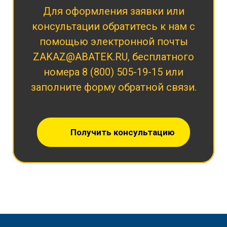
Для оформления заявки или
консультации обратитесь к нам с
помощью электронной почты
ZAKAZ@ABATEK.RU
, бесплатного
номера
8 (800) 505-19-15
или
заполните форму обратной связи.
Получить консультацию