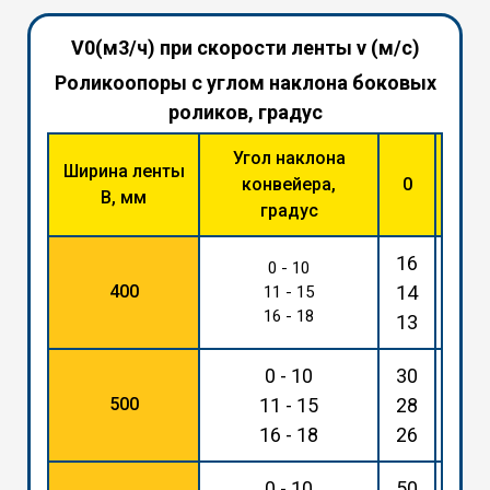
V0(м3/ч) при скорости ленты v (м/с)
Роликоопоры с углом наклона боковых
роликов, градус
Угол наклона
Ширина ленты
конвейера,
0
30
В, мм
градус
16
36
0 - 10
400
14
33
11 - 15
16 - 18
13
31
0 - 10
30
68
500
11 - 15
28
65
16 - 18
26
61
0 - 10
50
115