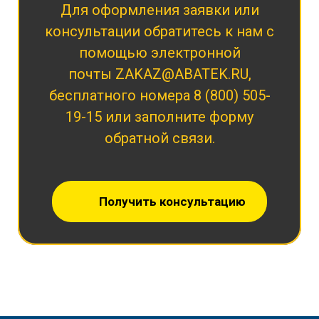
Для оформления заявки или
консультации обратитесь к нам с
помощью электронной
почты
ZAKAZ@ABATEK.RU
,
бесплатного номера
8 (800) 505-
19-15
или заполните форму
обратной связи.
Получить консультацию