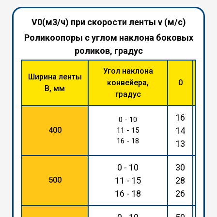
V0(м3/ч) при скорости ленты v (м/с)
Роликоопоры с углом наклона боковых
роликов, градус
Угол наклона
Ширина ленты
конвейера,
0
30
В, мм
градус
16
36
0 - 10
400
14
33
11 - 15
16 - 18
13
31
0 - 10
30
68
500
11 - 15
28
65
16 - 18
26
61