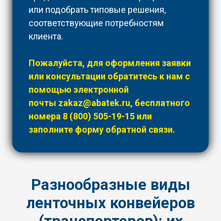
или подобрать типовые решения,
соответствующие потребностям
клиента.
Пожалуйста, для оформления заявки
или консультации обратитесь к нам с
помощью электронной
почты
zakaz@abatek.ru
, бесплатного
номера
8 (800) 505-19-15
или
заполните форму обратной связи.
Разнообразные виды
ленточных конвейеров