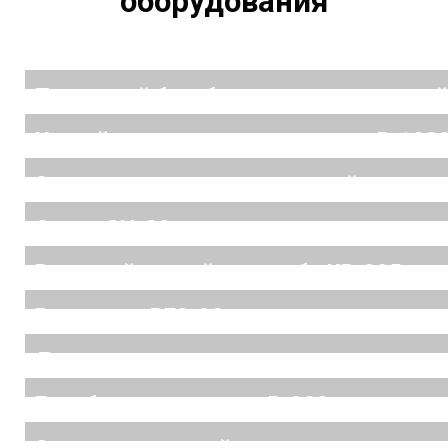
оборудования
Приводной барабан ленточного конвей
Устройства натяжное винтовое В-100
Электронож для резки конвейерных ле
Силос СЦ-22
Винтовой конвейер в трубе КВ-325 для
Резервуар РГС-30
Линия сушки глауконита
Барабаны приводные В-800