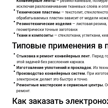
Конвейерные ленты
— резинотканевые, полиуре
исключая разлохмачивание тканевых слоёв и оп
Технические пластины
— текстолит, стеклотексто
обрабатываемых пластин зависит от модели ножа, 
Резинотехнические изделия
— листовая резина,
геометрически точные заготовки.
Ткани и композиты
— стеклоткани, углеткани, к
Типовые применения в 
Стыковка и ремонт конвейерных лент.
Перед го
этой задачей без расслоения каркаса.
Изготовление уплотнений и прокладок.
Из техн
Производство конвейерных систем.
При изготов
электронож делает это быстро и точно.
Ремонтные мастерские и сервисные центры.
Об
ремонт.
Как заказать электроно