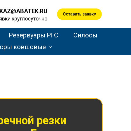
KAZ@ABATEK.RU
Оставить заявку
явки круглосуточно
Резервуары РГС
Силосы
торы ковшовые
речной резки