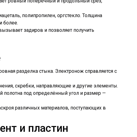
ает ровный поперечный и продольный срез,
лиацеталь, полипропилен, оргстекло. Толщина
и более.
 вызывает задиров и позволяет получить
е
овная разделка стыка. Электронож справляется с
ения, скребки, направляющие и другие элементы.
ой полотна под определённый угол и размер —
скроя различных материалов, поступающих в
ент и пластин