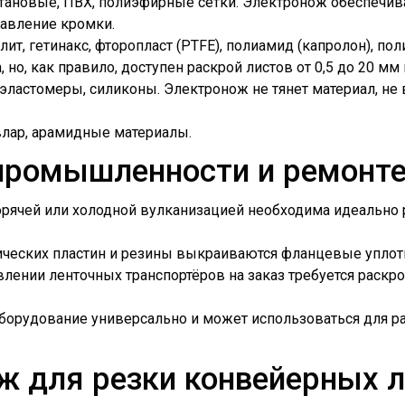
тановые, ПВХ, полиэфирные сетки. Электронож обеспечив
лавление кромки.
лит, гетинакс, фторопласт (PTFE), полиамид (капролон), по
но, как правило, доступен раскрой листов от 0,5 до 20 мм 
 эластомеры, силиконы. Электронож не тянет материал, не
евлар, арамидные материалы.
промышленности и ремонт
рячей или холодной вулканизацией необходима идеально р
ических пластин и резины выкраиваются фланцевые уплотн
лении ленточных транспортёров на заказ требуется раскр
орудование универсально и может использоваться для ра
ж для резки конвейерных л