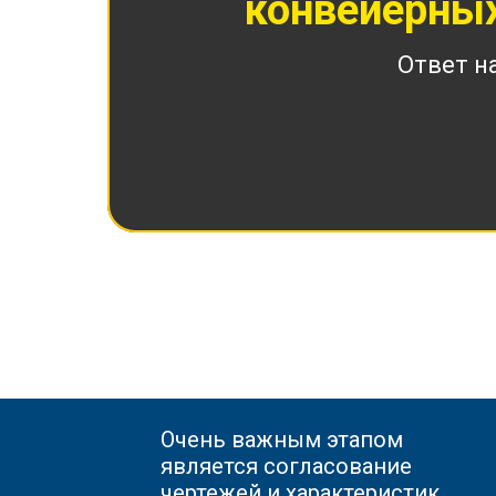
конвейерных
Ответ н
Очень важным этапом
является согласование
чертежей и характеристик