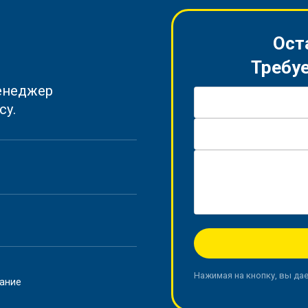
Ост
Требуе
енеджер
Имя *
су.
Телефон *
Вопрос / Заявка
Нажимая на кнопку, вы да
вание