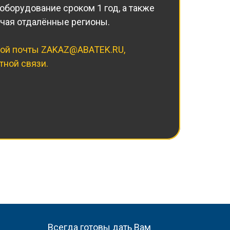
борудование сроком 1 год, а также
ючая отдалённые регионы.
ной почты
ZAKAZ@ABATEK.RU
,
тной связи.
Всегда готовы дать Вам